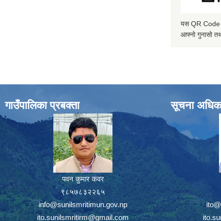
यस QR Code स्क
आफ्नो गुनासो तथ
गाउँपालिका प्रबक्ता
सूचना अधिक
पवन कुमार कवर
९८५७८३२२६५
info@sunilsmritimun.gov.np
ito@
ito.sunilsmritirm@gmail.com
ito.s