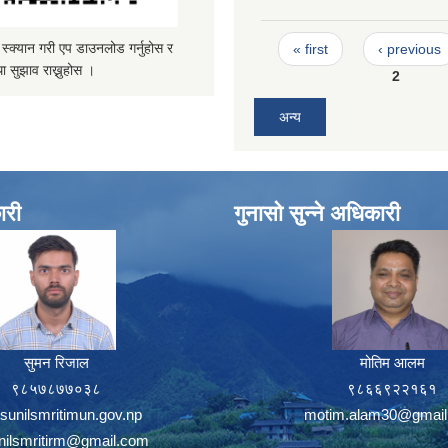
Pages
्यान गरी एप डाउनलोड गर्नुहोस र
« first
‹ previous
ा सुझाव राख्नुहोस ।
2
अन्य
ारी
गुनासो सुन्ने अधिकारी
सुमन रिजाल
मोतिम आलम
९८५७८७७०३८
९८६६९२२१६१
sunilsmritimun.gov.np
motim.alam30@gmail
unilsmritirm@gmail.com