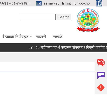
१५२ | ०८६-४०११७०
ssrm@sunilsmritimun.gov.np
Search form
Search
वैठकका निर्णयहरु
ग्यालरी
सम्पर्क
०४।२० नदीजन्य पदार्थ उत्खनन संकलन र बिक्री कार्यको सिलबन