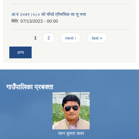
आ व २०७९।०८० को चौथो त्रैमासिक सा सु भत्ता
मिति:
07/13/2023 - 00:00
Pages
1
2
next ›
last »
अन्य
गाउँपालिका प्रबक्ता
पवन कुमार कवर