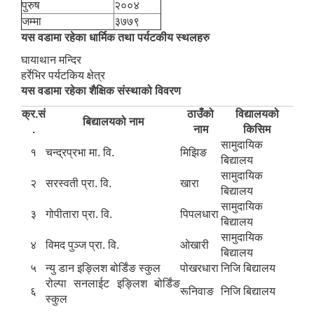
पुरुष
२००४
जम्मा
३७७९
यस वडामा रहेका धार्मिक तथा पर्यटकीय स्थलहरु
घायाथान मन्दिर
हर्रेभिर पर्यटकिय क्षेत्र
यस वडामा रहेका शैक्षिक संस्थाको विवरण
क्र.सं
ठाउँको
विद्यालयको
बिद्यालयको नाम
.
नाम
किसिम
सामुदायिक
१
चन्द्रप्रभा मा. वि.
मिझिङ
बिद्यालय
सामुदायिक
२
सरस्वती प्रा. वि.
खारा
बिद्यालय
सामुदायिक
३
गोपीतारा प्रा. वि.
पिपलधारा
बिद्यालय
सामुदायिक
४
विमद पुञ्ज प्रा. वि.
ओखारी
बिद्यालय
५
न्यु डान इङ्लिश बोर्डिंङ स्कुल
पोखरधारा
निजि बिद्यालय
रोल्पा सनलाईट इङ्लिश बोर्डिंङ
६
रूनिवाङ
निजि बिद्यालय
स्कुल