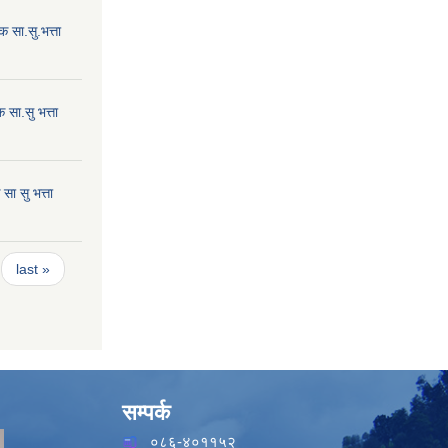
 सा.सु.भत्ता
सा.सु भत्ता
ा सु भत्ता
last »
सम्पर्क
०८६-४०११५२