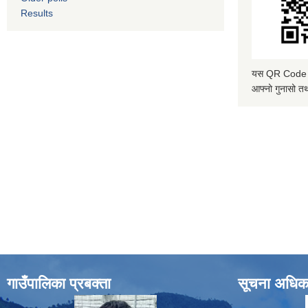
Results
यस QR Code स्क
आफ्नो गुनासो तथ
गाउँपालिका प्रबक्ता
सूचना अधिक