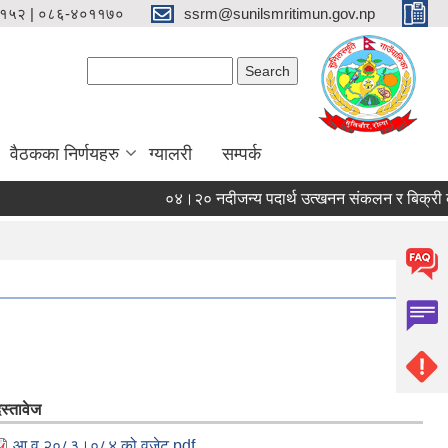
१५२ | ०८६-४०११७०
ssrm@sunilsmritimun.gov.np
Search form
Search
वैठकका निर्णयहरु
ग्यालरी
सम्पर्क
०४।२० नदीजन्य पदार्थ उत्खनन संकलन र बिक्री कार्यको
स्तावेज
आ व २०८३।०८४ को वजेट.pdf