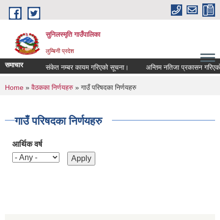
Skip to main content
सुनिलस्मृति गाउँपालिका
लुम्बिनी प्रदेश
समाचार
संकेत नम्बर कायम गरिएको सूचना।
अन्तिम नतिजा प्रकासन गरिएकाे सू
You are here
Home
»
वैठकका निर्णयहरु
» गाउँ परिषदका निर्णयहरु
गाउँ परिषदका निर्णयहरु
आर्थिक वर्ष