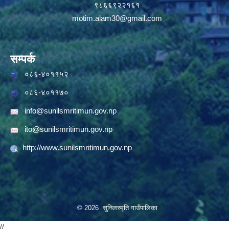
९८६६९२२१६१
motim.alam30@gmail.com
सम्पर्क
०८६-४०११५२
०८६-४०११७०
info@sunilsmritimun.gov.np
ito@sunilsmritimun.gov.np
http://www.sunilsmritimun.gov.np
© 2026 सुनिलस्मृति गाउँपालिका
//