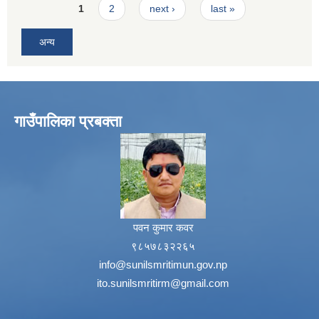
Pages
1
2
next ›
last »
अन्य
गाउँपालिका प्रबक्ता
पवन कुमार कवर
९८५७८३२२६५
info@sunilsmritimun.gov.np
ito.sunilsmritirm@gmail.com