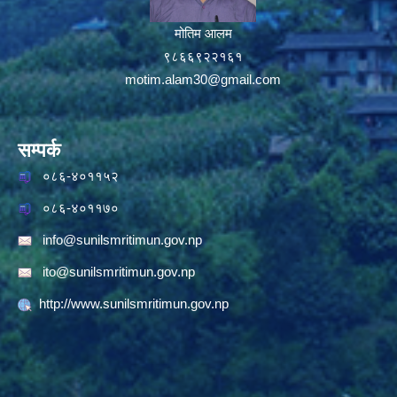
मोतिम आलम
९८६६९२२१६१
motim.alam30@gmail.com
सम्पर्क
०८६-४०११५२
०८६-४०११७०
info@sunilsmritimun.gov.np
ito@sunilsmritimun.gov.np
http://www.sunilsmritimun.gov.np