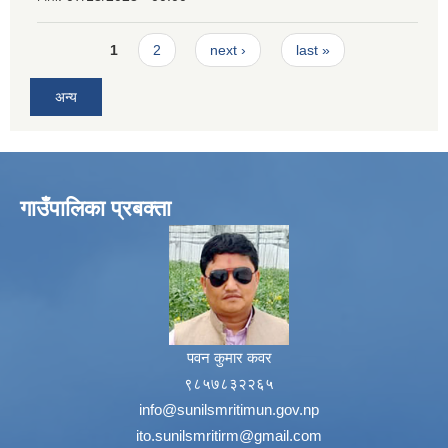
Pages
1
2
next ›
last »
अन्य
गाउँपालिका प्रबक्ता
पवन कुमार कवर
९८५७८३२२६५
info@sunilsmritimun.gov.np
ito.sunilsmritirm@gmail.com