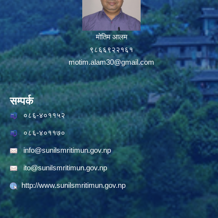
मोतिम आलम
९८६६९२२१६१
motim.alam30@gmail.com
सम्पर्क
०८६-४०११५२
०८६-४०११७०
info@sunilsmritimun.gov.np
ito@sunilsmritimun.gov.np
http://www.sunilsmritimun.gov.np