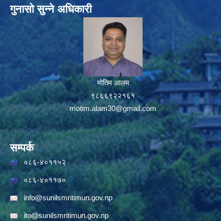
गुनासो सुन्ने अधिकारी
मोतिम आलम
९८६६९२२१६१
motim.alam30@gmail.com
सम्पर्क
०८६-४०११५२
०८६-४०११७०
info@sunilsmritimun.gov.np
ito@sunilsmritimun.gov.np