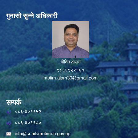
गुनासो सुन्ने अधिकारी
मोतिम आलम
९८६६९२२१६१
motim.alam30@gmail.com
सम्पर्क
०८६-४०११५२
०८६-४०११७०
info@sunilsmritimun.gov.np