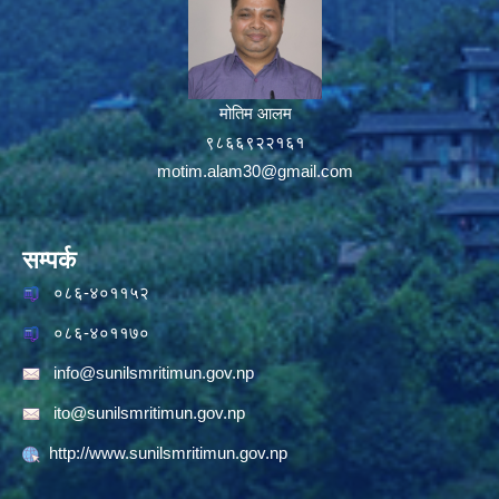
मोतिम आलम
९८६६९२२१६१
motim.alam30@gmail.com
सम्पर्क
०८६-४०११५२
०८६-४०११७०
info@sunilsmritimun.gov.np
ito@sunilsmritimun.gov.np
http://www.sunilsmritimun.gov.np