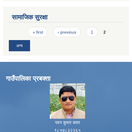
सामाजिक सुरक्षा
Pages
« first
‹ previous
1
2
अन्य
गाउँपालिका प्रबक्ता
पवन कुमार कवर
९८५७८३२२६५