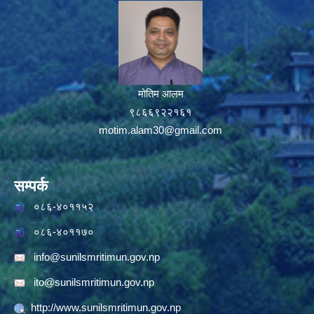
मोतिम आलम
९८६६९२२१६१
motim.alam30@gmail.com
सम्पर्क
०८६-४०११५२
०८६-४०११७०
info@sunilsmritimun.gov.np
ito@sunilsmritimun.gov.np
http://www.sunilsmritimun.gov.np