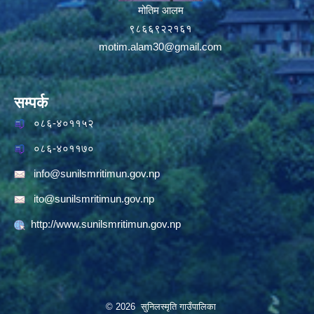
मोतिम आलम
९८६६९२२१६१
motim.alam30@gmail.com
सम्पर्क
०८६-४०११५२
०८६-४०११७०
info@sunilsmritimun.gov.np
ito@sunilsmritimun.gov.np
http://www.sunilsmritimun.gov.np
© 2026 सुनिलस्मृति गाउँपालिका