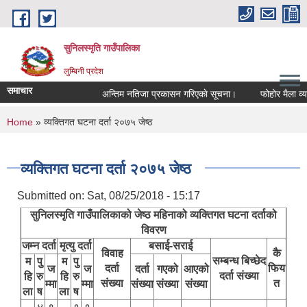
Skip to main content
सुनिलस्मृति गाउँपालिका
लुम्बिनी प्रदेश
समाचार
अन्तिम नतिजा प्रकासन गरिएकाे सूचना।
फोहोर मैला व्यवस्
You are here
Home
» व्यक्तिगत घटना दर्ता २०७५ जेष्ठ
व्यक्तिगत घटना दर्ता २०७५ जेष्ठ
Submitted on:
Sat, 08/25/2018 - 15:17
सुनिलस्मृति गाउँपालिकाको जेष्ठ महिनाको व्यक्तिगत घटना दर्ताको
विवरण
जम्न दर्ता
मृत्यु दर्ता
बसाई-सराई
विवाह
कै
सम्बन्ध बिच्छेद
म
पु
म
पु
दर्ता
फिय
ज
ज
दर्ता
गएको
आएको
दर्ता संख्या
हि
रु
हि
रु
संख्या
त
म्मा
म्मा
संख्या
संख्या
संख्या
ला
ष
ला
ष