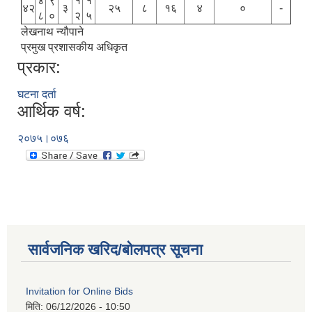
४
९
१
१
४२
३
२५
८
१६
४
०
-
८
०
२
५
लेखनाथ न्यौपाने
प्रमुख प्रशासकीय अधिकृत
प्रकार:
घटना दर्ता
आर्थिक वर्ष:
२०७५।०७६
सार्वजनिक खरिद/बोलपत्र सूचना
Invitation for Online Bids
मिति:
06/12/2026 - 10:50