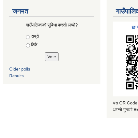
जनमत
गाउँपालि
गाउँपालिकाको सुबिधा कस्तो लग्यो?
Choices
राम्रो
ठिकै
Older polls
Results
यस QR Code स्क
आफ्नो गुनासो तथ