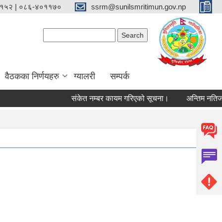
१५२ | ०८६-४०११७०
ssrm@sunilsmritimun.gov.np
Search form
Search
वैठकका निर्णयहरु
ग्यालरी
सम्पर्क
संकेत नम्बर कायम गरिएको सूचना।
अन्तिम नतिजा प्