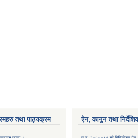
रमहरु तथा पाठ्यक्रम
ऐन, कानुन तथा निर्देशि
रखास्त फारम ।
आ.व. २०८०.०८१ को विनियोजन ऐन