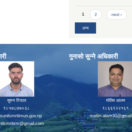
Pages
1
2
next ›
अन्य
ारी
गुनासो सुन्ने अधिकारी
सुमन रिजाल
मोतिम आलम
९८५७८७७०३८
९८६६९२२१६१
sunilsmritimun.gov.np
motim.alam30@gmail
unilsmritirm@gmail.com