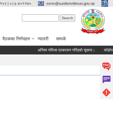
१५२ | ०८६-४०११७०
ssrm@sunilsmritimun.gov.np
Search form
Search
वैठकका निर्णयहरु
ग्यालरी
सम्पर्क
अन्तिम नतिजा प्रकासन गरिएकाे सूचना।
फोहोर मैला