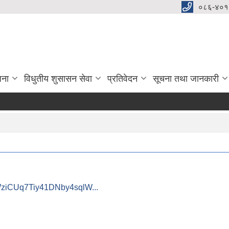
०८६-४०१
जना
विधुतीय शुसासन सेवा
प्रतिवेदन
सूचना तथा जानकारी
WziCUq7Tiy41DNby4sqlW...