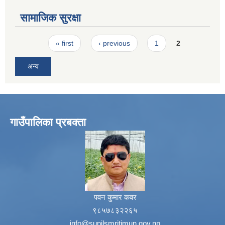
सामाजिक सुरक्षा
Pages
« first
‹ previous
1
2
अन्य
गाउँपालिका प्रबक्ता
पवन कुमार कवर
९८५७८३२२६५
info@sunilsmritimun.gov.np