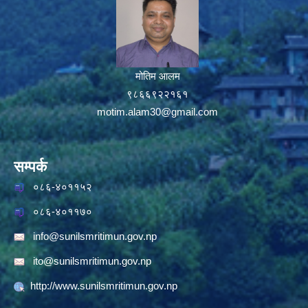
मोतिम आलम
९८६६९२२१६१
motim.alam30@gmail.com
सम्पर्क
०८६-४०११५२
०८६-४०११७०
info@sunilsmritimun.gov.np
ito@sunilsmritimun.gov.np
http://www.sunilsmritimun.gov.np