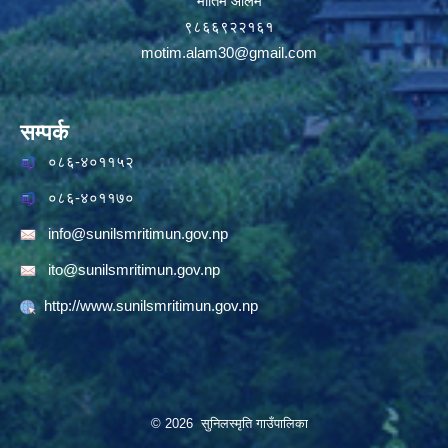
मोतिम आलम
९८६६९२२१६१
motim.alam30@gmail.com
सम्पर्क
०८६-४०११५२
०८६-४०११७०
info@sunilsmritimun.gov.np
ito@sunilsmritimun.gov.np
http://www.sunilsmritimun.gov.np
© 2026 सुनिलस्मृति गाउँपालिका