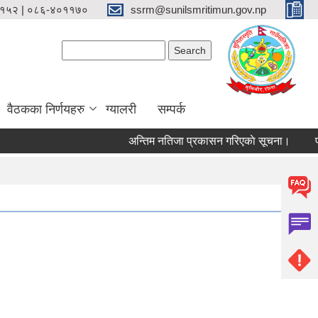
१५२ | ०८६-४०११७०
ssrm@sunilsmritimun.gov.np
Search form
Search
वैठकका निर्णयहरु
ग्यालरी
सम्पर्क
अन्तिम नतिजा प्रकासन गरिएकाे सूचना।
फोहो