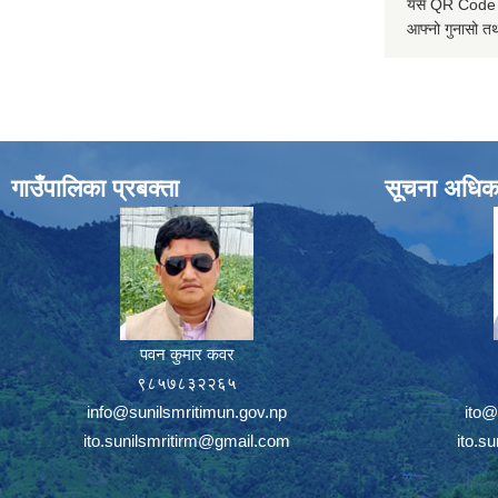
यस QR Code स्क
आफ्नो गुनासो तथ
गाउँपालिका प्रबक्ता
सूचना अधिक
पवन कुमार कवर
९८५७८३२२६५
info@sunilsmritimun.gov.np
ito@
ito.sunilsmritirm@gmail.com
ito.s