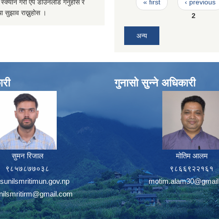
Pages
्यान गरी एप डाउनलोड गर्नुहोस र
« first
‹ previous
ा सुझाव राख्नुहोस ।
2
अन्य
ारी
गुनासो सुन्ने अधिकारी
सुमन रिजाल
मोतिम आलम
९८५७८७७०३८
९८६६९२२१६१
sunilsmritimun.gov.np
motim.alam30@gmail
unilsmritirm@gmail.com