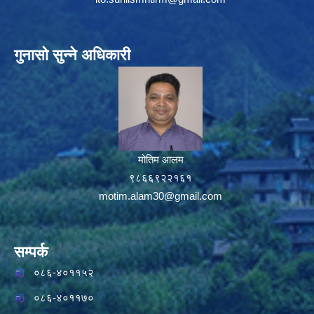
गुनासो सुन्ने अधिकारी
मोतिम आलम
९८६६९२२१६१
motim.alam30@gmail.com
सम्पर्क
०८६-४०११५२
०८६-४०११७०