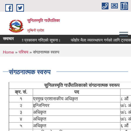
Skip to main content
सुनिलस्मृति गाउँपालिका
लुम्बिनी प्रदेश
समाचार
तिम नतिजा प्रकासन गरिएकाे सूचना।
फोहोर मैला व्यवस्थापन गर्नको लागि ट्रयाक्टर
You are here
Home
»
परिचय
» संगठनात्मक स्वरुप
संगठनात्मक स्वरुप
सुनिलस्मृति गाउँपालिकाको संगठनात्मक स्वरूप
क्र. सं.
पद
१
प्रमुख प्रशासकीय अधिकृत
८ औं
२
इन्जिनियर
७/८ औ
३
अधिकृत
७/८ औ
४
अधिकृत
७/८ औ
५
अधिकृत
६ औं