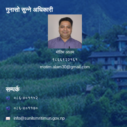
गुनासो सुन्ने अधिकारी
मोतिम आलम
९८६६९२२१६१
motim.alam30@gmail.com
सम्पर्क
०८६-४०११५२
०८६-४०११७०
info@sunilsmritimun.gov.np