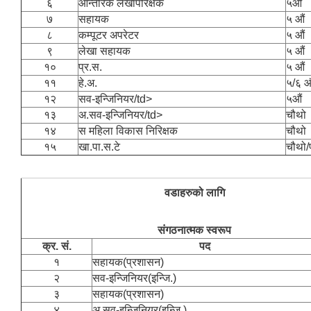
६
आन्तरिक लेखापरिक्षक
५औं
७
सहायक
५ औं
८
कम्पूटर अपरेटर
५ औं
९
लेखा सहायक
५ औं
१०
प्र.स.
५ औं
११
हे.अ.
५/६ औ
१२
सव-इन्जिनियर/td>
५औं
१३
अ.सव-इन्जिनियर/td>
चौथो
१४
स महिला विकास निरिक्षक
चौथो
१५
खा.पा.स.टे
चौथो/प
वडाहरुको लागि
संगठनात्मक स्वरूप
क्र. सं.
पद
१
सहायक(प्रशासन)
२
सव-इन्जिनियर(इन्जि.)
३
सहायक(प्रशासन)
४
अ.सव-इन्जिनियर(इन्जि.)