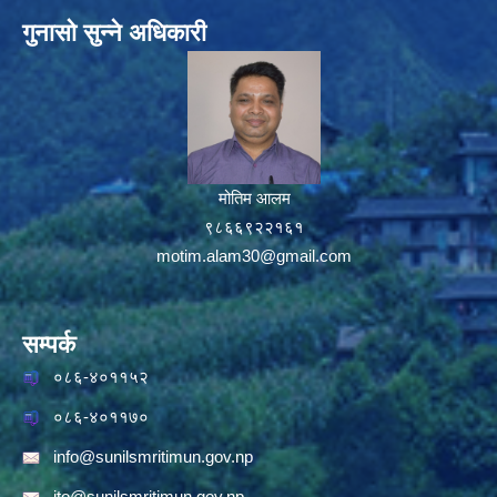
गुनासो सुन्ने अधिकारी
मोतिम आलम
९८६६९२२१६१
motim.alam30@gmail.com
सम्पर्क
०८६-४०११५२
०८६-४०११७०
info@sunilsmritimun.gov.np
ito@sunilsmritimun.gov.np