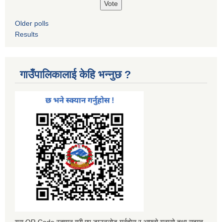
Older polls
Results
गाउँपालिकालाई केहि भन्नुछ ?
यस QR Code स्क्यान गरी एप डाउनलोड गर्नुहोस र आफ्नो गुनासो तथा सुझाव