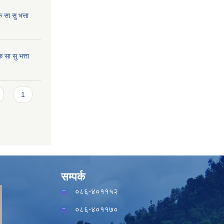
सा सु भत्ता
सा सु भत्ता
1
सम्पर्क
०८६-४०११५२
०८६-४०११७०