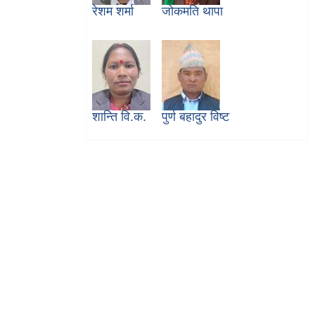
रेशम शर्मा
जोकमति थापा
शान्ति वि.क.
पुर्ण बहादुर विष्ट