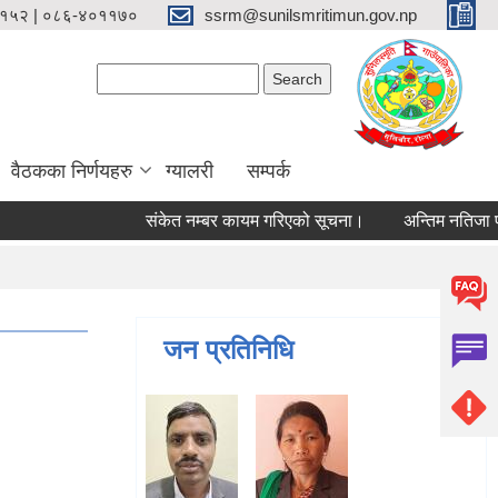
१५२ | ०८६-४०११७०
ssrm@sunilsmritimun.gov.np
Search form
Search
वैठकका निर्णयहरु
ग्यालरी
सम्पर्क
संकेत नम्बर कायम गरिएको सूचना।
अन्तिम नतिजा प्रक
जन प्रतिनिधि