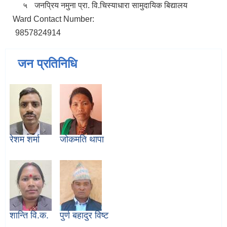
५
जनप्रिय नमुना प्रा. वि.
चिस्याधारा
सामुदायिक बिद्यालय
Ward Contact Number:
9857824914
जन प्रतिनिधि
रेशम शर्मा
जोकमति थापा
शान्ति वि.क.
पुर्ण बहादुर विष्ट