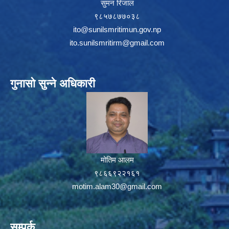
सुमन रिजाल
९८५७८७७०३८
ito@sunilsmritimun.gov.np
ito.sunilsmritirm@gmail.com
गुनासो सुन्ने अधिकारी
मोतिम आलम
९८६६९२२१६१
motim.alam30@gmail.com
सम्पर्क