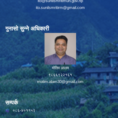
ito@sunilsmritimun.gov.np
ito.sunilsmritirm@gmail.com
गुनासो सुन्ने अधिकारी
मोतिम आलम
९८६६९२२१६१
motim.alam30@gmail.com
सम्पर्क
०८६-४०११५२