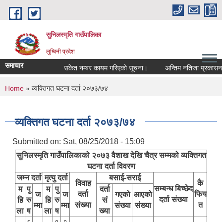
Skip to main content
सुनिलस्मृति गाउँपालिका
लुम्बिनी प्रदेश
समाचार
संकेत नम्बर कायम गरिएको सूचना।
अन्तिम नतिजा प्रकासन गरि
You are here
Home
» व्यक्तिगत घटना दर्ता २०७३/७४
व्यक्तिगत घटना दर्ता २०७३/७४
Submitted on:
Sat, 08/25/2018 - 15:09
सुनिलस्मृति गाउँपालिकाको २०७३ वैशाख देखि चैत्र सम्मको व्यक्तिगत
घटना दर्ता विवरण
जम्न दर्ता
मृत्यु दर्ता
बसाई-सराई
विवाह
कै
सम्बन्ध बिच्छेद
म
पु
म
पु
दर्ता
दर्ता
फिय
ज
ज
गएको
आएको
दर्ता संख्या
हि
रु
हि
रु
सं
संख्या
त
म्मा
म्मा
संख्या
संख्या
ला
ष
ला
ष
ख्या