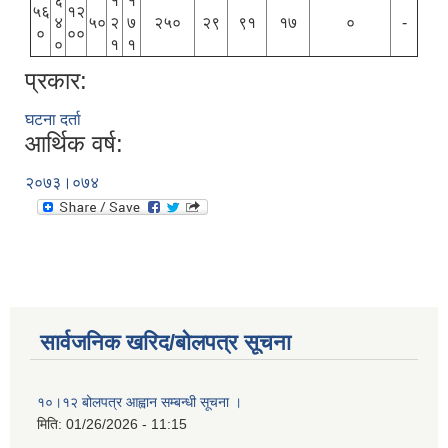
६
१
१
५६
१२
४
५०
२
७
२५०
२९
९१
१७
०
-
०
००
०
१
१
प्रकार:
घटना दर्ता
आर्थिक वर्ष:
२०७३।०७४
सार्वजनिक खरिद/बोलपत्र सूचना
१०।१२ बोलपत्र आह्वान सम्बन्धी सूचना ।
मिति:
01/26/2026 - 11:15