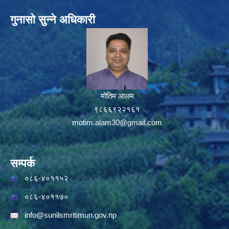
गुनासो सुन्ने अधिकारी
मोतिम आलम
९८६६९२२१६१
motim.alam30@gmail.com
सम्पर्क
०८६-४०११५२
०८६-४०११७०
info@sunilsmritimun.gov.np