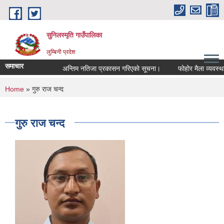
Skip to main content
सुनिलस्मृति गाउँपालिका
लुम्बिनी प्रदेश
समाचार
अन्तिम नतिजा प्रकासन गरिएकाे सूचना।
फोहोर मैला व्यवस्थापन
You are here
Home
» गुरु राज चन्द
गुरु राज चन्द