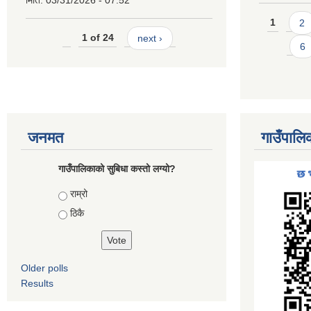
मिति:
03/31/2026 - 07:52
Pages
1
2
1 of 24
next ›
6
जनमत
गाउँपालि
गाउँपालिकाको सुबिधा कस्तो लग्यो?
Choices
राम्रो
ठिकै
Older polls
Results