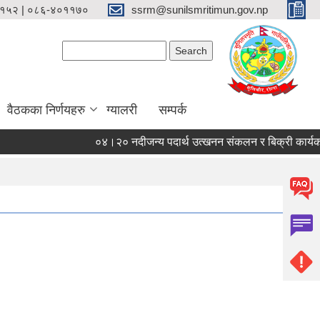
१५२ | ०८६-४०११७०
ssrm@sunilsmritimun.gov.np
Search form
Search
वैठकका निर्णयहरु
ग्यालरी
सम्पर्क
०४।२० नदीजन्य पदार्थ उत्खनन संकलन र बिक्री कार्यको सिलब