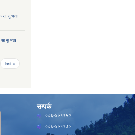
सा.सु भत्ता
ा सु भत्ता
last »
सम्पर्क
०८६-४०११५२
०८६-४०११७०