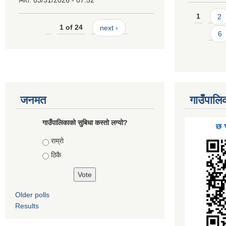
मिति:
03/31/2026 - 07:52
Pages
1
2
1 of 24
next ›
6
जनमत
गाउँपालि
गाउँपालिकाको सुबिधा कस्तो लग्यो?
Choices
राम्रो
ठिकै
Older polls
Results