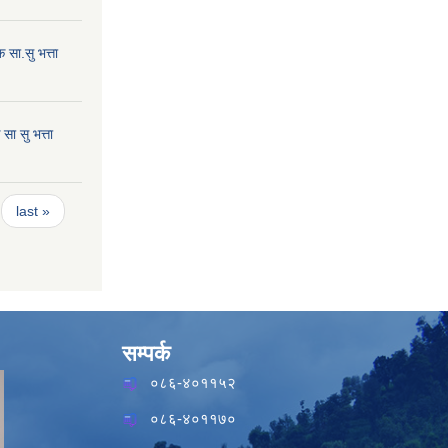
सा.सु भत्ता
ा सु भत्ता
last »
सम्पर्क
०८६-४०११५२
०८६-४०११७०