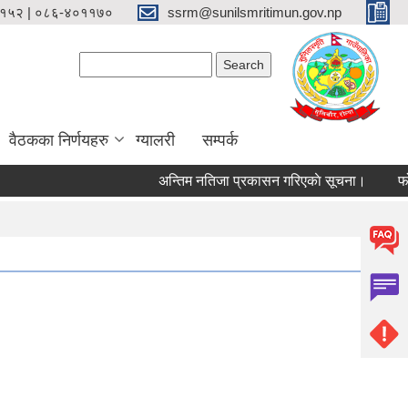
१५२ | ०८६-४०११७०
ssrm@sunilsmritimun.gov.np
Search form
Search
वैठकका निर्णयहरु
ग्यालरी
सम्पर्क
अन्तिम नतिजा प्रकासन गरिएकाे सूचना।
फोहोर 