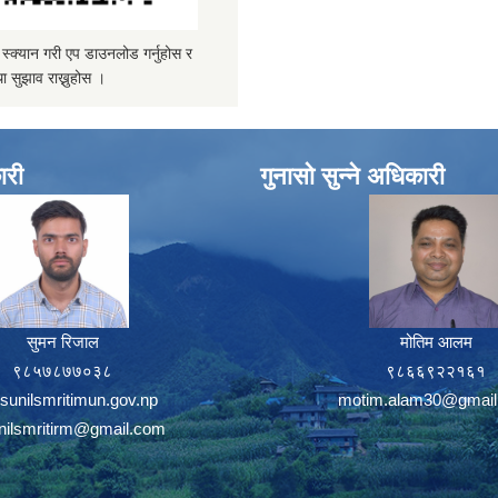
्यान गरी एप डाउनलोड गर्नुहोस र
ा सुझाव राख्नुहोस ।
ारी
गुनासो सुन्ने अधिकारी
सुमन रिजाल
मोतिम आलम
९८५७८७७०३८
९८६६९२२१६१
sunilsmritimun.gov.np
motim.alam30@gmail
unilsmritirm@gmail.com