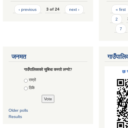
Pages
‹ previous
3 of 24
next ›
« first
2
7
जनमत
गाउँपालि
गाउँपालिकाको सुबिधा कस्तो लग्यो?
Choices
राम्रो
ठिकै
Older polls
Results