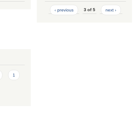
‹ previous
3 of 5
next ›
1