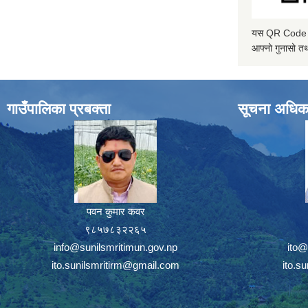
यस QR Code स्क
आफ्नो गुनासो तथ
गाउँपालिका प्रबक्ता
सूचना अधिक
पवन कुमार कवर
९८५७८३२२६५
info@sunilsmritimun.gov.np
ito@
ito.sunilsmritirm@gmail.com
ito.s