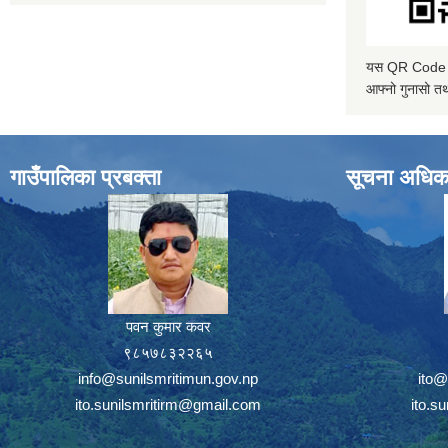
यस QR Code स्क
आफ्नो गुनासो तथ
गाउँपालिका प्रबक्ता
सूचना अधिक
पवन कुमार कवर
९८५७८३२२६५
info@sunilsmritimun.gov.np
ito@
ito.sunilsmritirm@gmail.com
ito.s