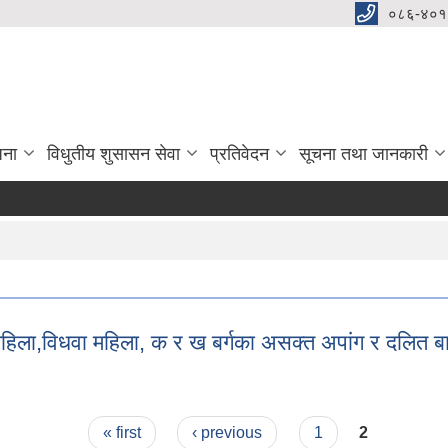
०८६-४०१
जना
विधुतीय शुसासन सेवा
प्रतिवेदन
सूचना तथा जानकारी
 महिला,विधवा महिला, क र ख बर्गका असक्त अपांग र दलित 
एकल महिला,विधवा महिला, क र ख बर्गका असक्त अपांग र दलित बालबालिका परिचय 
« first
‹ previous
1
2