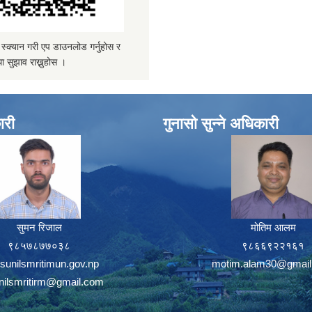
्यान गरी एप डाउनलोड गर्नुहोस र
ा सुझाव राख्नुहोस ।
ारी
गुनासो सुन्ने अधिकारी
सुमन रिजाल
मोतिम आलम
९८५७८७७०३८
९८६६९२२१६१
sunilsmritimun.gov.np
motim.alam30@gmail
unilsmritirm@gmail.com