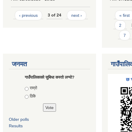
Pages
‹ previous
3 of 24
next ›
« first
2
7
जनमत
गाउँपालि
गाउँपालिकाको सुबिधा कस्तो लग्यो?
Choices
राम्रो
ठिकै
Older polls
Results