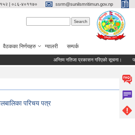
१५२ | ०८६-४०११७०
ssrm@sunilsmritimun.gov.np
Search form
Search
वैठकका निर्णयहरु
ग्यालरी
सम्पर्क
अन्तिम नतिजा प्रकासन गरिएकाे सूचना।
फोहोर
बालबालिका परिचय पत्र
पत्र