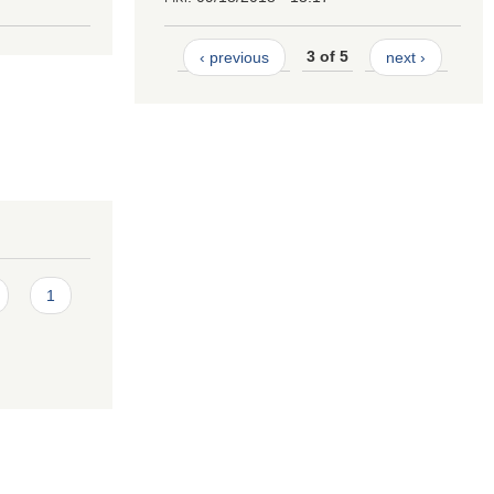
‹ previous
3 of 5
next ›
1