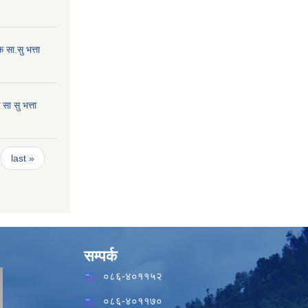
सा.सु भत्ता
ा सु भत्ता
last »
सम्पर्क
०८६-४०११५२
०८६-४०११७०