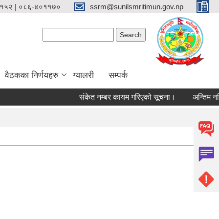
१५२ | ०८६-४०११७०
ssrm@sunilsmritimun.gov.np
Search form
Search
वैठकका निर्णयहरु
ग्यालरी
सम्पर्क
संकेत नम्बर कायम गरिएको सूचना।
अन्तिम नतिजा