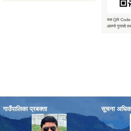
यस QR Code स्क
आफ्नो गुनासो तथ
गाउँपालिका प्रबक्ता
सूचना अधिक