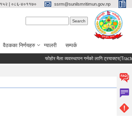
१५२ | ०८६-४०११७०
ssrm@sunilsmritimun.gov.np
Search form
Search
वैठकका निर्णयहरु
ग्यालरी
सम्पर्क
फोहोर मैला व्यवस्थापन गर्नको लागि ट्रयाक्टर(Tractor)