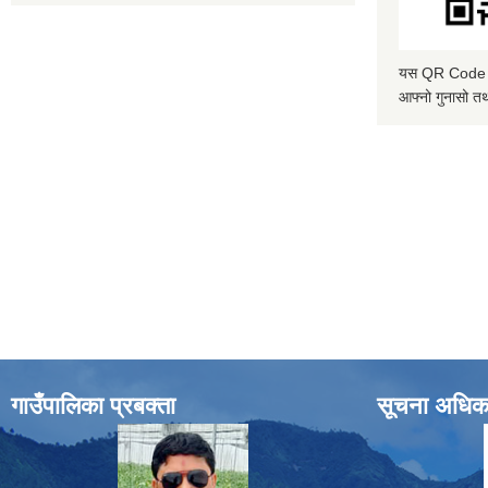
यस QR Code स्क
आफ्नो गुनासो तथ
गाउँपालिका प्रबक्ता
सूचना अधिक