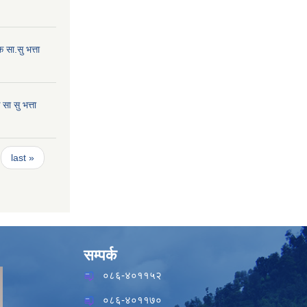
सा.सु भत्ता
ा सु भत्ता
last »
सम्पर्क
०८६-४०११५२
०८६-४०११७०