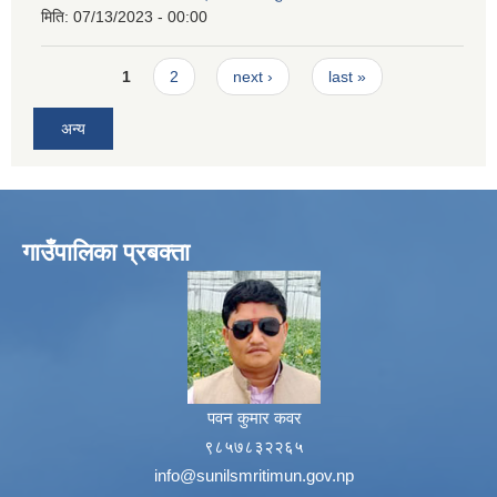
मिति:
07/13/2023 - 00:00
Pages
1
2
next ›
last »
अन्य
गाउँपालिका प्रबक्ता
पवन कुमार कवर
९८५७८३२२६५
info@sunilsmritimun.gov.np