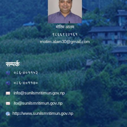
मोतिम आलम
९८६६९२२१६१
motim.alam30@gmail.com
सम्पर्क
०८६-४०११५२
०८६-४०११७०
info@sunilsmritimun.gov.np
ito@sunilsmritimun.gov.np
http://www.sunilsmritimun.gov.np