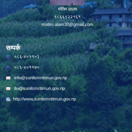
मोतिम आलम
९८६६९२२१६१
motim.alam30@gmail.com
सम्पर्क
०८६-४०११५२
०८६-४०११७०
info@sunilsmritimun.gov.np
ito@sunilsmritimun.gov.np
http://www.sunilsmritimun.gov.np