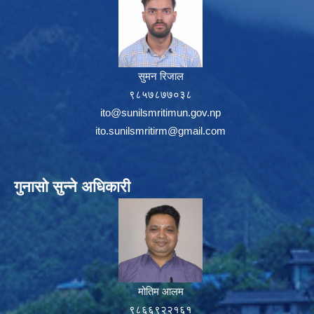
सुमन रिजाल
९८५७८७७०३८
ito@sunilsmritimun.gov.np
ito.sunilsmritirm@gmail.com
गुनासो सुन्ने अधिकारी
मोतिम आलम
९८६६९२२१६१