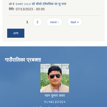
आ व २०७९।०८० को चौथो त्रैमासिक सा सु भत्ता
मिति:
07/13/2023 - 00:00
Pages
1
2
next ›
last »
अन्य
गाउँपालिका प्रबक्ता
पवन कुमार कवर
९८५७८३२२६५