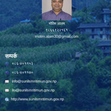
मोतिम आलम
९८६६९२२१६१
motim.alam30@gmail.com
सम्पर्क
०८६-४०११५२
०८६-४०११७०
info@sunilsmritimun.gov.np
ito@sunilsmritimun.gov.np
http://www.sunilsmritimun.gov.np