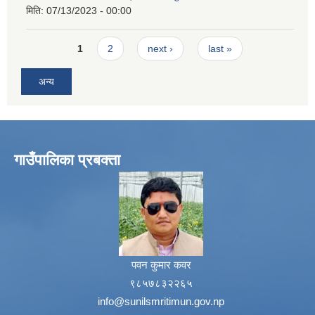
मिति:
07/13/2023 - 00:00
Pages
1
2
next ›
last »
अन्य
गाउँपालिका प्रबक्ता
पवन कुमार कवर
९८५७८३२२६५
info@sunilsmritimun.gov.np