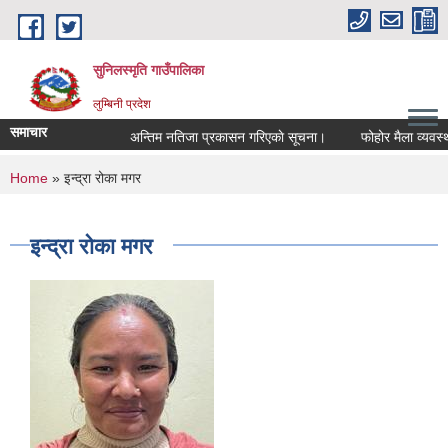
Skip to main content
सुनिलस्मृति गाउँपालिका
लुम्बिनी प्रदेश
समाचार
अन्तिम नतिजा प्रकासन गरिएकाे सूचना।
फोहोर मैला व्यवस्थापन
You are here
Home
» इन्द्रा रोका मगर
इन्द्रा रोका मगर