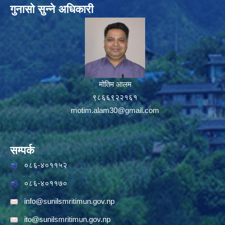
गुनासो सुन्ने अधिकारी
मोतिम आलम
९८६६९२२१६१
motim.alam30@gmail.com
सम्पर्क
०८६-४०११५२
०८६-४०११७०
info@sunilsmritimun.gov.np
ito@sunilsmritimun.gov.np