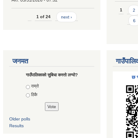
मिति:
03/31/2026 - 07:52
Pages
1
2
1 of 24
next ›
6
जनमत
गाउँपालि
गाउँपालिकाको सुबिधा कस्तो लग्यो?
Choices
राम्रो
ठिकै
Older polls
Results