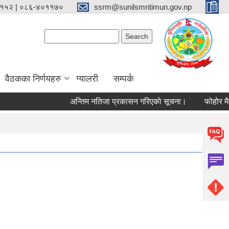
१५२ | ०८६-४०११७०
ssrm@sunilsmritimun.gov.np
Search form
Search
वैठकका निर्णयहरु
ग्यालरी
सम्पर्क
अन्तिम नतिजा प्रकासन गरिएकाे सूचना।
फोहोर मैला व्