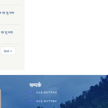
सा.सु भत्ता
ा सु भत्ता
last »
सम्पर्क
०८६-४०११५२
०८६-४०११७०