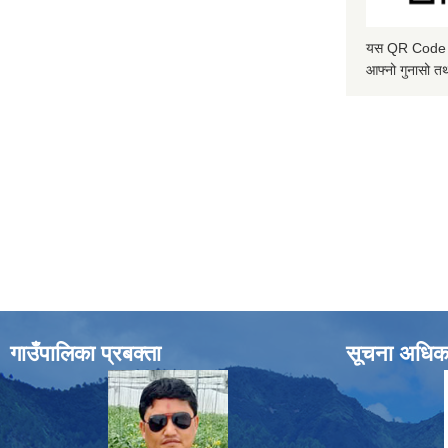
यस QR Code स्क
आफ्नो गुनासो तथ
गाउँपालिका प्रबक्ता
सूचना अधिक