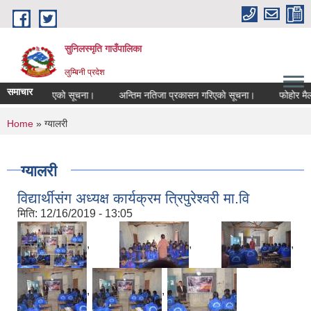
Skip to main content
सुनिलस्मृति गाउँपालिका
लुम्बिनी प्रदेश
समाचार
कायम गरिएको सूचना।
अन्तिम नतिजा प्रकासन गरिएकाे सूचना।
फोहोर मैला व्यव
You are here
Home
» ग्यालरी
ग्यालरी
विद्यार्थीसंग अध्यक्ष कार्यक्रम त्रिपुरेश्वरी मा.वि
मिति:
12/16/2019 - 13:05
,
,
,
,
,