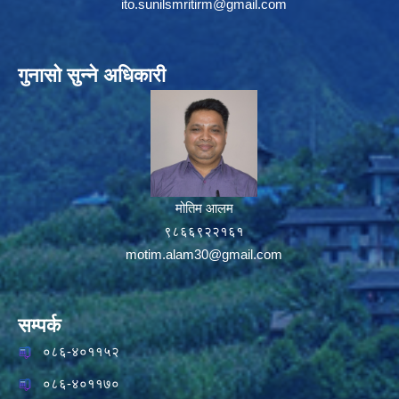
ito.sunilsmritirm@gmail.com
गुनासो सुन्ने अधिकारी
मोतिम आलम
९८६६९२२१६१
motim.alam30@gmail.com
सम्पर्क
०८६-४०११५२
०८६-४०११७०