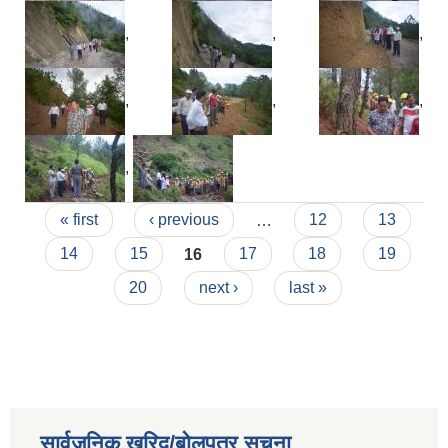
,
,
,
,
,
,
,
Pages
« first
‹ previous
…
12
13
14
15
16
17
18
19
20
next ›
last »
सार्वजनिक खरिद/बोलपत्र सूचना