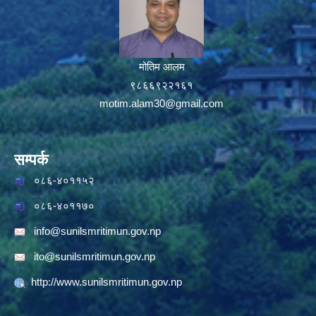
मोतिम आलम
९८६६९२२१६१
motim.alam30@gmail.com
सम्पर्क
०८६-४०११५२
०८६-४०११७०
info@sunilsmritimun.gov.np
ito@sunilsmritimun.gov.np
http://www.sunilsmritimun.gov.np