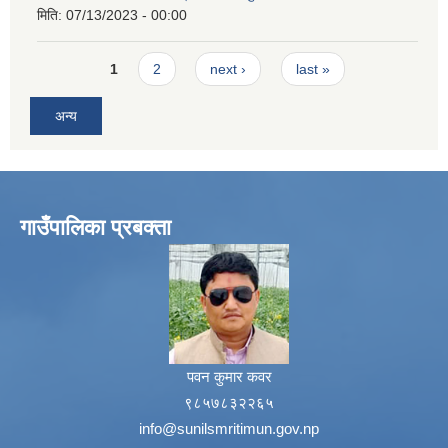
मिति:
07/13/2023 - 00:00
Pages
1
2
next ›
last »
अन्य
गाउँपालिका प्रबक्ता
पवन कुमार कवर
९८५७८३२२६५
info@sunilsmritimun.gov.np