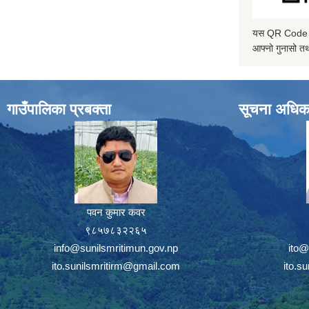
यस QR Code स्क
आफ्नो गुनासो तथ
गाउँपालिका प्रबक्ता
सूचना अधिक
पवन कुमार कवर
९८५७८३२२६५
info@sunilsmritimun.gov.np
ito@
ito.sunilsmritirm@gmail.com
ito.s