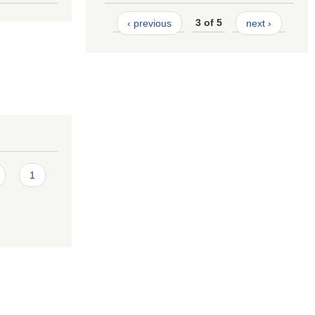
‹ previous
3 of 5
next ›
1