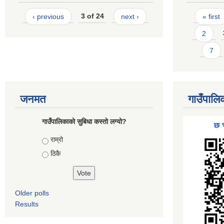
Pages
‹ previous
3 of 24
next ›
« first
2
7
जनमत
गाउँपालि
गाउँपालिकाको सुबिधा कस्तो लग्यो?
Choices
राम्रो
ठिकै
Older polls
Results