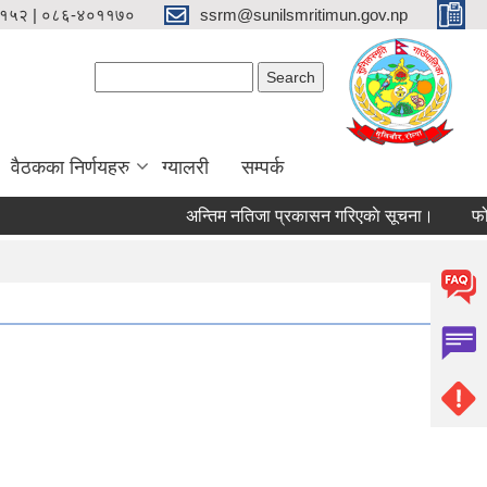
१५२ | ०८६-४०११७०
ssrm@sunilsmritimun.gov.np
Search form
Search
वैठकका निर्णयहरु
ग्यालरी
सम्पर्क
अन्तिम नतिजा प्रकासन गरिएकाे सूचना।
फोहोर म