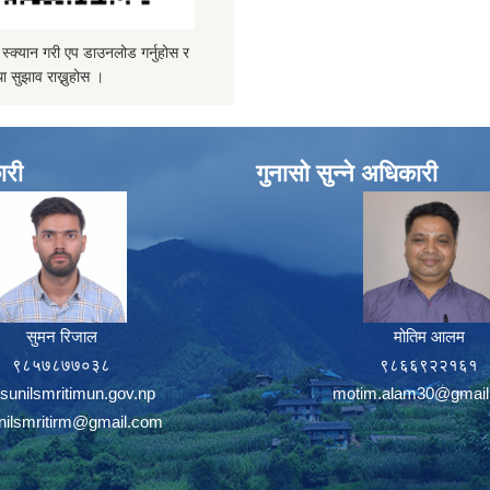
्यान गरी एप डाउनलोड गर्नुहोस र
ा सुझाव राख्नुहोस ।
ारी
गुनासो सुन्ने अधिकारी
सुमन रिजाल
मोतिम आलम
९८५७८७७०३८
९८६६९२२१६१
sunilsmritimun.gov.np
motim.alam30@gmail
unilsmritirm@gmail.com