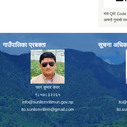
यस QR Code स्क
आफ्नो गुनासो तथ
गाउँपालिका प्रबक्ता
सूचना अधिक
पवन कुमार कवर
९८५७८३२२६५
info@sunilsmritimun.gov.np
ito@
ito.sunilsmritirm@gmail.com
ito.s