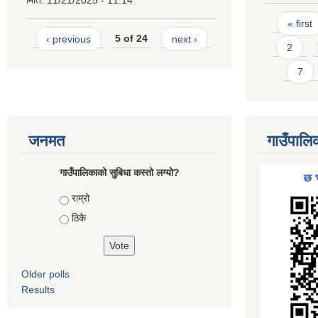
मिति:
11/21/2025 - 11:14
Pages
« first
‹ previous
5 of 24
next ›
2
7
जनमत
गाउँपालि
गाउँपालिकाको सुबिधा कस्तो लग्यो?
Choices
राम्रो
ठिकै
Older polls
Results