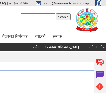
१५२ | ०८६-४०११७०
ssrm@sunilsmritimun.gov.np
Search form
Search
वैठकका निर्णयहरु
ग्यालरी
सम्पर्क
संकेत नम्बर कायम गरिएको सूचना।
अन्तिम नतिजा प्र