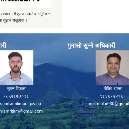
्यान गरी एप डाउनलोड गर्नुहोस र
ा सुझाव राख्नुहोस ।
ारी
गुनासो सुन्ने अधिकारी
सुमन रिजाल
मोतिम आलम
९८५७८७७०३८
९८६६९२२१६१
sunilsmritimun.gov.np
motim.alam30@gmail
unilsmritirm@gmail.com