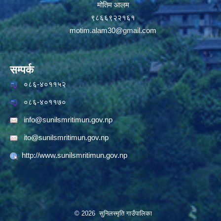
मोतिम आलम
९८६६९२२१६१
motim.alam30@gmail.com
सम्पर्क
०८६-४०११५२
०८६-४०११७०
info@sunilsmritimun.gov.np
ito@sunilsmritimun.gov.np
http://www.sunilsmritimun.gov.np
© 2026 सुनिलस्मृति गाउँपालिका