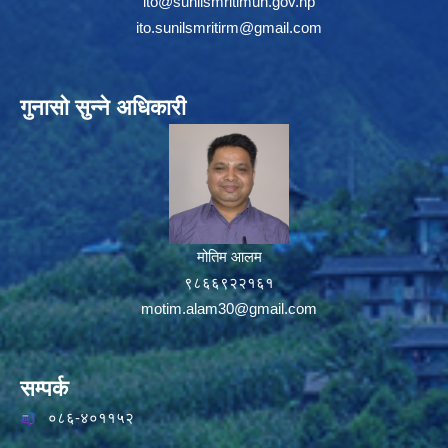
ito@sunilsmritimun.gov.np
ito.sunilsmritirm@gmail.com
गुनासो सुन्ने अधिकारी
मोतिम आलम
९८६६९२२१६१
motim.alam30@gmail.com
सम्पर्क
०८६-४०११५२