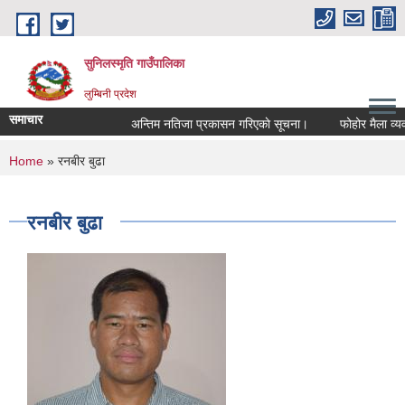
Skip to main content
सुनिलस्मृति गाउँपालिका
लुम्बिनी प्रदेश
समाचार
अन्तिम नतिजा प्रकासन गरिएकाे सूचना।
फोहोर मैला व्यवस्थ
You are here
Home
» रनबीर बुढा
रनबीर बुढा