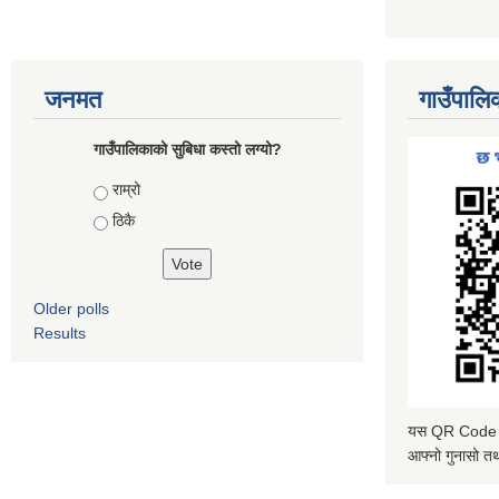
जनमत
गाउँपालि
गाउँपालिकाको सुबिधा कस्तो लग्यो?
Choices
राम्रो
ठिकै
Older polls
Results
यस QR Code स्क
आफ्नो गुनासो तथ