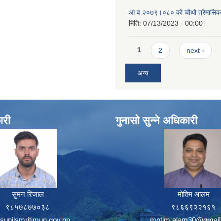
आ व २०७९।०८० को चौथो त्रैमासिक स
मिति:
07/13/2023 - 00:00
Pages
1
2
next ›
अन्य
ारी
गुनासो सुन्ने अधिकारी
सुमन रिजाल
मोतिम आलम
९८५७८७७०३८
९८६६९२२१६१
sunilsmritimun.gov.np
motim.alam30@gmail