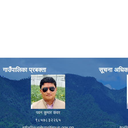
गाउँपालिका प्रबक्ता
सूचना अधिक
पवन कुमार कवर
९८५७८३२२६५
info@sunilsmritimun.gov.np
ito@