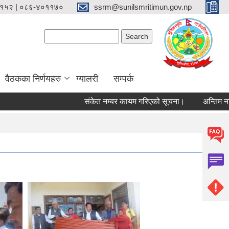
१५२ | ०८६-४०११७०
ssrm@sunilsmritimun.gov.np
Search form
Search
वैठकका निर्णयहरु
ग्यालरी
सम्पर्क
संकेत नम्बर कायम गरिएको सूचना।
अन्तिम नतिजा