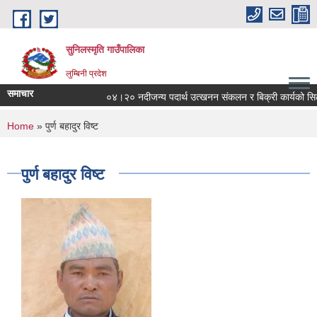
Skip to main content
सुनिलस्मृति गाउँपालिका
लुम्बिनी प्रदेश
समाचार
०४।२० नदीजन्य पदार्थ उत्खनन संकलन र बिक्री कार्यको सिलबन्दी
You are here
Home
» पुर्ण बहादुर विष्ट
पुर्ण बहादुर विष्ट